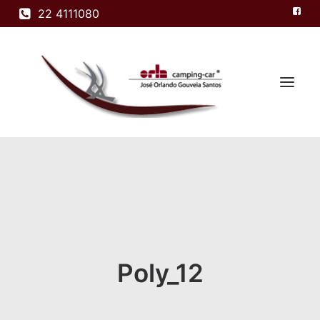
22 4111080
Home
Modelos
Empresa
Produtos
Poly_12
Contactos
Search