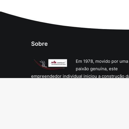
Sobre
Em 1978, movido por uma
paixão genuína, este
empreendedor individual iniciou a construção d
sua primeira autocaravana. Embora não tivesse
formação técnica na área de caravanas ou
carroçarias, essa ausência de conhecimento
formal permitiu-lhe explorar e desenvolver
técnicas de construção inovadoras e distintas d
convencionais.