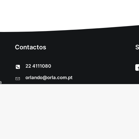
Contactos
S
22 4111080
orlando@orla.com.pt
a
as