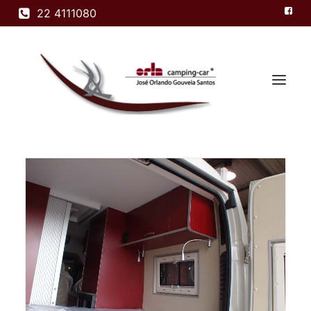
22 4111080
Home
Modelos
Empresa
Produtos
Contactos
Search